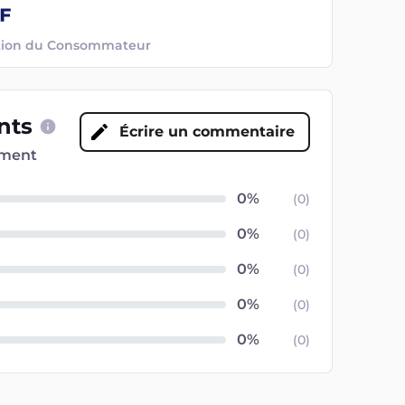
ection du Consommateur
ents
Écrire un commentaire
oment
(
0
)
(
0
)
(
0
)
(
0
)
(
0
)