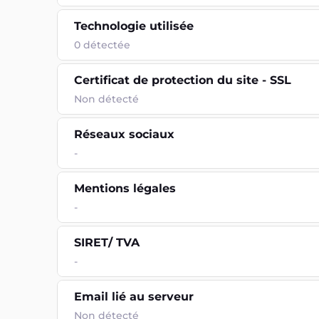
Technologie utilisée
0
détectée
Certificat de protection du site - SSL
Non détecté
Réseaux sociaux
-
Mentions légales
-
SIRET/ TVA
-
Email lié au serveur
Non détecté