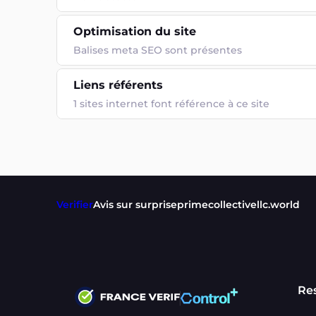
Optimisation du site
Balises meta SEO sont présentes
Liens référents
1 sites internet font référence à ce site
Verifier
Avis sur surpriseprimecollectivellc.world
Re