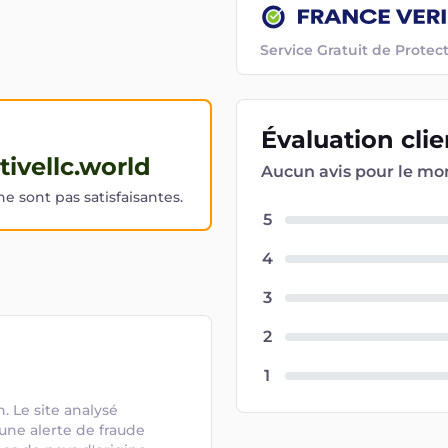
Service Gratuit de Prot
Évaluation
cli
tivellc.world
Aucun avis pour le m
 sont pas satisfaisantes.
5
4
3
2
1
 Le site analysé 
une alerte de fraude 