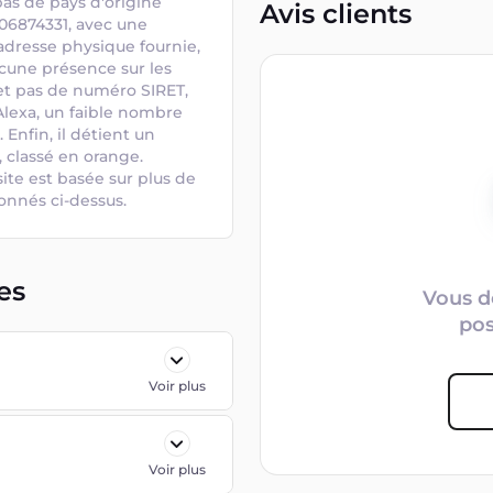
as de pays d'origine 
Avis clients
06874331, avec une 
dresse physique fournie, 
ucune présence sur les 
et pas de numéro SIRET, 
Alexa, un faible nombre 
Enfin, il détient un 
 classé en orange. 
ite est basée sur plus de 
ionnés ci-dessus.
es
Vous d
po
Voir plus
Voir plus