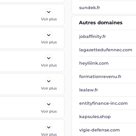
sundek.fr
Voir plus
Autres domaines
jobaffinity.fr
Voir plus
lagazettedufennec.com
heyliiink.com
Voir plus
formationrevenu.fr
Voir plus
lealaw.fr
entityfinance-inc.com
Voir plus
kapsules.shop
vigie-defense.com
Voir plus