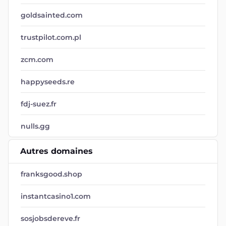
goldsainted.com
trustpilot.com.pl
zcm.com
happyseeds.re
fdj-suez.fr
nulls.gg
Autres domaines
franksgood.shop
instantcasino1.com
sosjobsdereve.fr