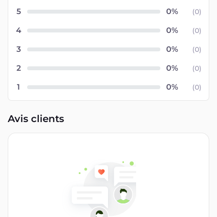
5
(
0
)
4
(
0
)
3
(
0
)
2
(
0
)
1
(
0
)
Avis clients