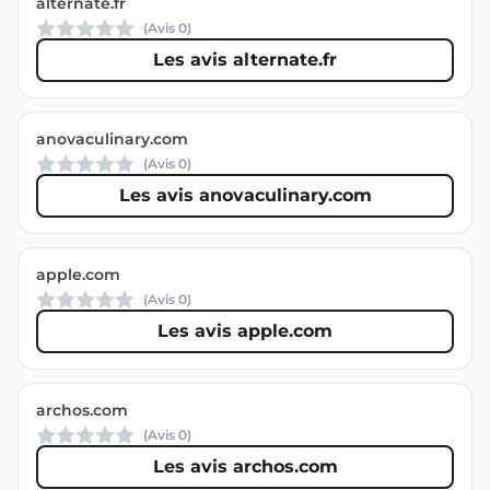
alternate.fr
(Avis
0
)
Les avis alternate.fr
anovaculinary.com
(Avis
0
)
Les avis anovaculinary.com
apple.com
(Avis
0
)
Les avis apple.com
archos.com
(Avis
0
)
Les avis archos.com