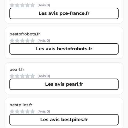
(Avis
0
)
Les avis pce-france.fr
bestofrobots.fr
(Avis
0
)
Les avis bestofrobots.fr
pearl.fr
(Avis
0
)
Les avis pearl.fr
bestpiles.fr
(Avis
0
)
Les avis bestpiles.fr