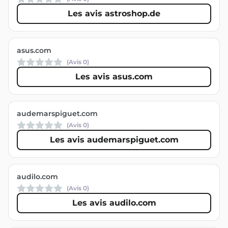
Les avis astroshop.de
asus.com
(Avis
0
)
Les avis asus.com
audemarspiguet.com
(Avis
0
)
Les avis audemarspiguet.com
audilo.com
(Avis
0
)
Les avis audilo.com