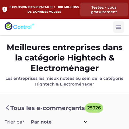
Testez - vous
EXPLOSION DES PIRATAGES : +100 MILLIONS
gratuitement
DE DONNÉES VOLÉES
Meilleures entreprises dans
la catégorie Hightech &
Electroménager
Les entreprises les mieux notées au sein de la catégorie
Hightech & Electroménager
Tous les e-commerçants
25326
Trier par:
Par note