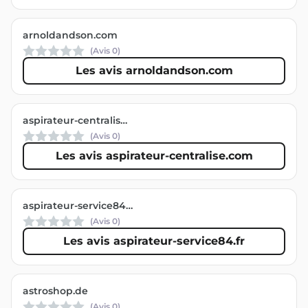
arnoldandson.com
(Avis
0
)
Les avis arnoldandson.com
aspirateur-centralise.com
(Avis
0
)
Les avis aspirateur-centralise.com
aspirateur-service84.fr
(Avis
0
)
Les avis aspirateur-service84.fr
astroshop.de
(Avis
0
)