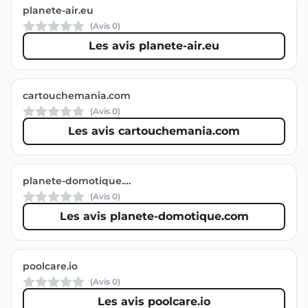
planete-air.eu
(Avis
0
)
Les avis planete-air.eu
cartouchemania.com
(Avis
0
)
Les avis cartouchemania.com
planete-domotique.com
(Avis
0
)
Les avis planete-domotique.com
poolcare.io
(Avis
0
)
Les avis poolcare.io