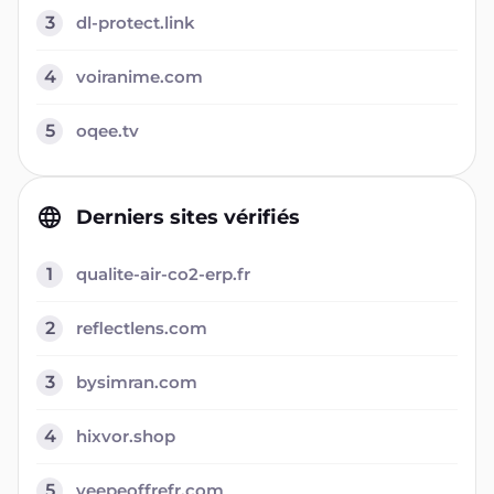
3
dl-protect.link
4
voiranime.com
5
oqee.tv
Derniers sites vérifiés
1
qualite-air-co2-erp.fr
2
reflectlens.com
3
bysimran.com
4
hixvor.shop
5
veepeoffrefr.com