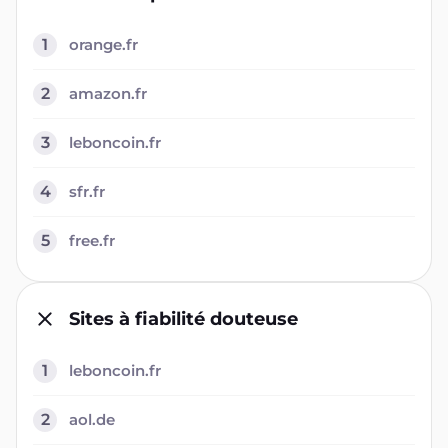
1
orange.fr
2
amazon.fr
3
leboncoin.fr
4
sfr.fr
5
free.fr
Sites à fiabilité douteuse
1
leboncoin.fr
2
aol.de