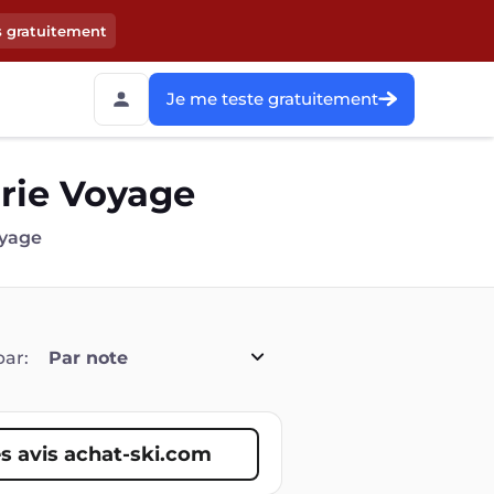
s gratuitement
Je me teste gratuitement
orie Voyage
oyage
par:
Par note
s avis achat-ski.com