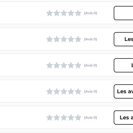
(Avis
0
)
Les
(Avis
0
)
(Avis
0
)
Les a
(Avis
0
)
Les 
(Avis
0
)