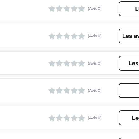
L
(Avis
0
)
Les a
(Avis
0
)
Les
(Avis
0
)
(Avis
0
)
Le
(Avis
0
)