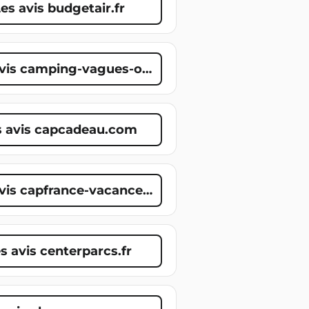
es avis budgetair.fr
avis camping-vagues-oceanes.com
s avis capcadeau.com
avis capfrance-vacances.com
s avis centerparcs.fr