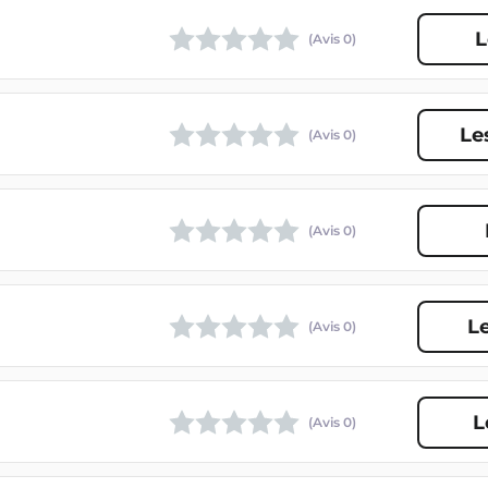
L
(Avis
0
)
Le
(Avis
0
)
(Avis
0
)
Le
(Avis
0
)
L
(Avis
0
)