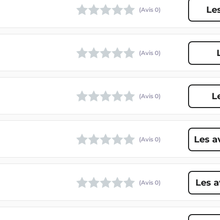
Le
(Avis
0
)
(Avis
0
)
L
(Avis
0
)
Les a
(Avis
0
)
Les a
(Avis
0
)