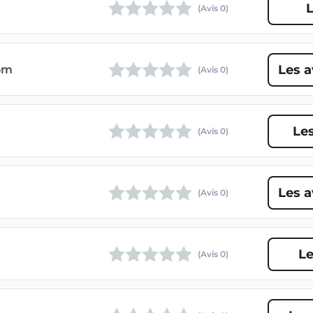
L
(Avis
0
)
Les 
om
(Avis
0
)
Le
(Avis
0
)
Les 
(Avis
0
)
Le
(Avis
0
)