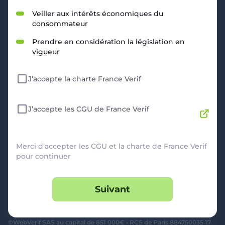
RESSOURCES
Veiller aux intérêts économiques du
consommateur
Politique de Confidentialité
CGU
Prendre en considération la législation en
Mentions légales
vigueur
CGV Marchands
CGU FranceVerif+
J’accepte la charte France Verif
INFORMATIONS
Catégories
Marchands
J’accepte les CGU de France Verif
Signaler une arnaque
Blog
A PROPOS
Merci d’accepter les CGU et la charte de France Verif
pour continuer
Aide
Comment ça marche ?
Suivant
Contact support utilisateurs
support@franceverif.fr
©WebVerif SAS au capital de 851 000€ • RCS de Paris 884750035 17