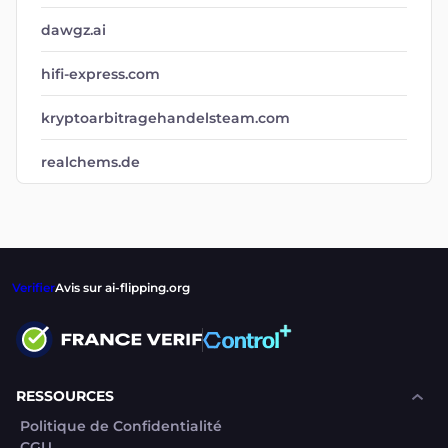
dawgz.ai
hifi-express.com
kryptoarbitragehandelsteam.com
realchems.de
Verifier
Avis sur ai-flipping.org
RESSOURCES
Politique de Confidentialité
CGU