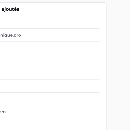
ajoutés
onique.pro
com