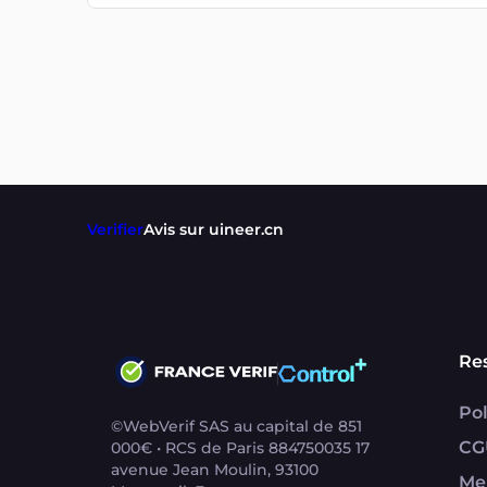
Verifier
Avis sur uineer.cn
Re
Pol
©WebVerif SAS au capital de 851
CG
000€ • RCS de Paris 884750035 17
avenue Jean Moulin, 93100
Me