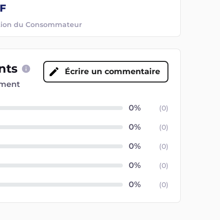
ection du Consommateur
ents
Écrire un commentaire
oment
(
0
)
(
0
)
(
0
)
(
0
)
(
0
)