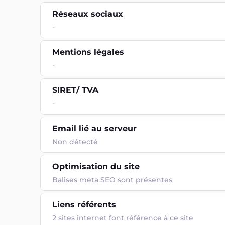
Réseaux sociaux
-
Mentions légales
-
SIRET/ TVA
-
Email lié au serveur
Non détecté
Optimisation du site
Balises meta SEO sont présentes
Liens référents
2 sites internet font référence à ce site