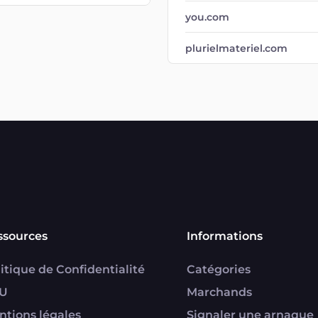
you.com
plurielmateriel.com
ssources
Informations
itique de Confidentialité
Catégories
U
Marchands
ntions légales
Signaler une arnaque