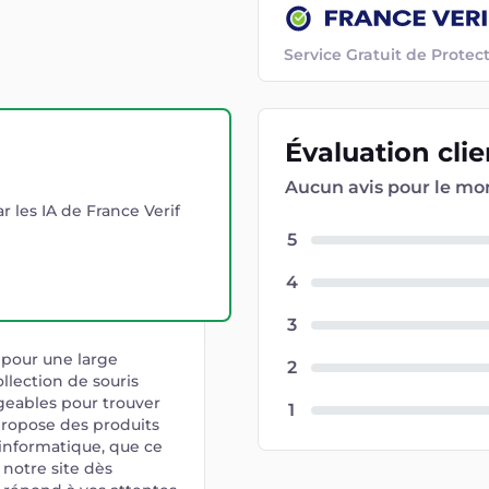
Service Gratuit de Prot
Évaluation
cli
Aucun avis pour le m
r les IA de France Verif
5
4
3
 pour une large
2
llection de souris
rgeables pour trouver
1
propose des produits
 informatique, que ce
r notre site dès