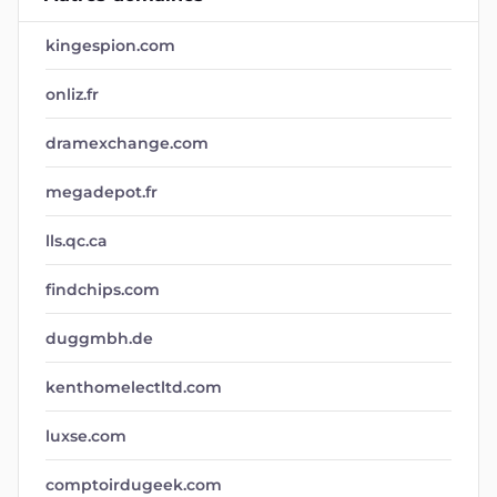
kingespion.com
onliz.fr
dramexchange.com
megadepot.fr
lls.qc.ca
findchips.com
duggmbh.de
kenthomelectltd.com
luxse.com
comptoirdugeek.com