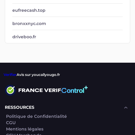
eufreecash.top
bronxxnyc.com
driveboo.fr
Verifier
Avis sur youcallyougo.fr
RESSOURCES
Politique de Confidentialité
CGU
Mentions légales