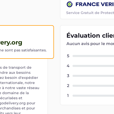
Service Gratuit de Prot
Évaluation
cli
ery.org
Aucun avis pour le m
 sont pas satisfaisantes.
5
4
es de transport de
ondre aux besoins
3
yez besoin d'expédier
ternationale, notre
2
e à notre vaste réseau
le domaine de la
1
sécurisées et
rgodelivery.org pour
archandises et pour
s vers leur