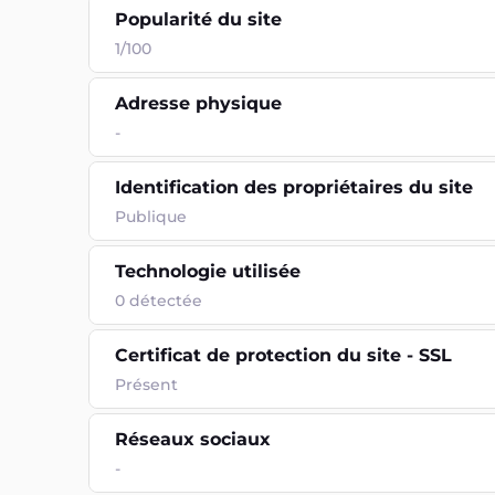
Popularité du site
1/100
Adresse physique
-
Identification des propriétaires du site
Publique
Technologie utilisée
0
détectée
Certificat de protection du site - SSL
Présent
Réseaux sociaux
-