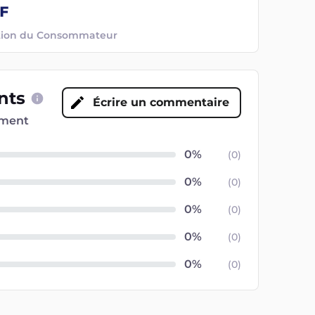
ection du Consommateur
ents
Écrire un commentaire
oment
(
0
)
(
0
)
(
0
)
(
0
)
(
0
)