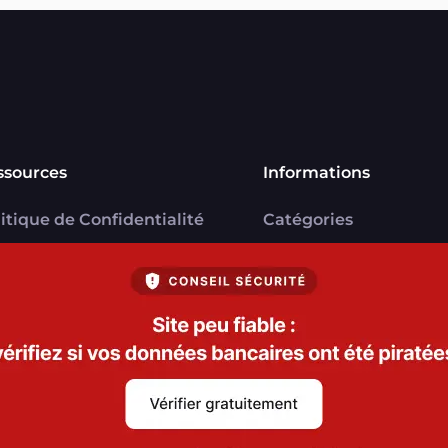
ssources
Informations
itique de Confidentialité
Catégories
U
Marchands
ntions légales
Signaler une arnaque
V Marchands
Blog
U FranceVerif+
everif.fr