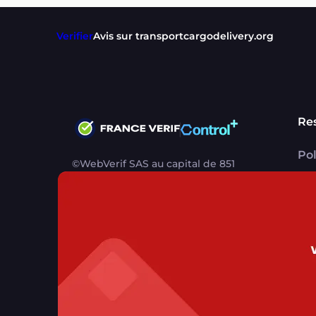
Verifier
Avis sur transportcargodelivery.org
Re
Pol
©WebVerif SAS au capital de 851
CG
000€ • RCS de Paris 884750035 17
avenue Jean Moulin, 93100
Me
Montreuil, France
CG
CG
Contact support utilisateurs
support@franc