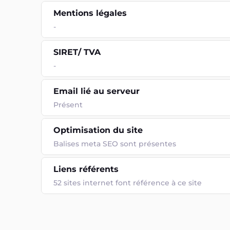
Mentions légales
-
SIRET/ TVA
-
Email lié au serveur
Présent
Optimisation du site
Balises meta SEO sont présentes
Liens référents
52 sites internet font référence à ce site