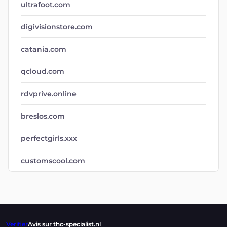
ultrafoot.com
digivisionstore.com
catania.com
qcloud.com
rdvprive.online
breslos.com
perfectgirls.xxx
customscool.com
Verifier
Avis sur thc-specialist.nl