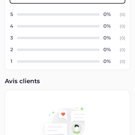
5
(
0
)
4
(
0
)
3
(
0
)
2
(
0
)
1
(
0
)
Avis clients