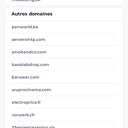
Autres domaines
penworld.be
serversmtp.com
smoltandco.com
basislabshop.com
barweer.com
wuprocinema.com
electroprice.fr
vorwerk.ch
33seriestreaming.vin