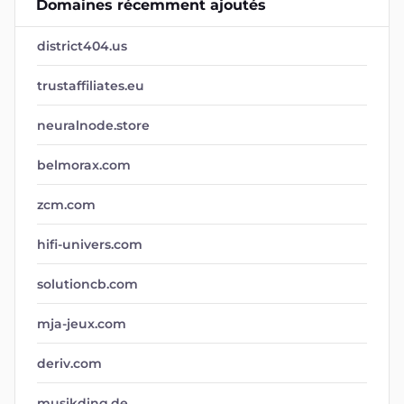
Domaines récemment ajoutés
district404.us
trustaffiliates.eu
neuralnode.store
belmorax.com
zcm.com
hifi-univers.com
solutioncb.com
mja-jeux.com
deriv.com
musikding.de