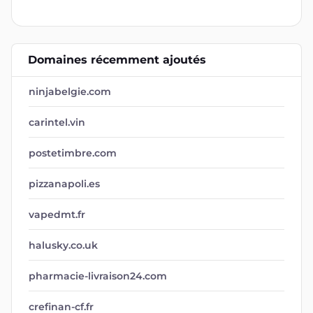
Domaines récemment ajoutés
ninjabelgie.com
carintel.vin
postetimbre.com
pizzanapoli.es
vapedmt.fr
halusky.co.uk
pharmacie-livraison24.com
crefinan-cf.fr