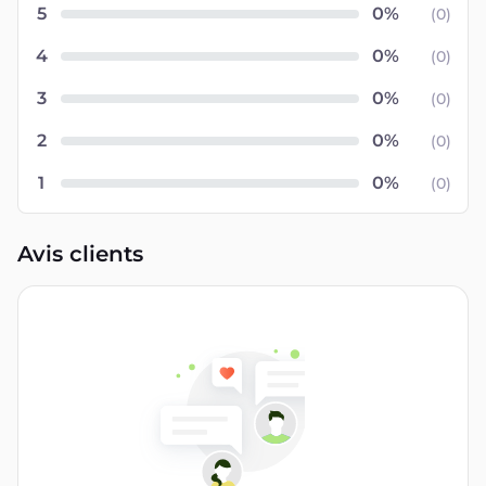
5
(
0
)
4
(
0
)
3
(
0
)
2
(
0
)
1
(
0
)
Avis clients