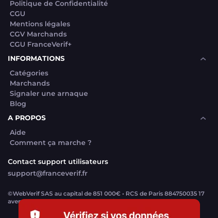
Politique de Confidentialité
CGU
Mentions légales
CGV Marchands
CGU FranceVerif+
INFORMATIONS
Catégories
Marchands
Signaler une arnaque
Blog
A PROPOS
Aide
Comment ça marche ?
Contact support utilisateurs
support@franceverif.fr
©WebVerif SAS au capital de 851 000€ • RCS de Paris 884750035 17
avenue Jean Moulin, 93100 Montreuil, France