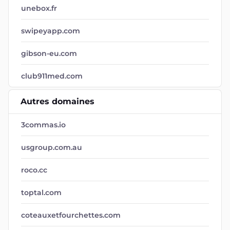
unebox.fr
swipeyapp.com
gibson-eu.com
club911med.com
Autres domaines
3commas.io
usgroup.com.au
roco.cc
toptal.com
coteauxetfourchettes.com