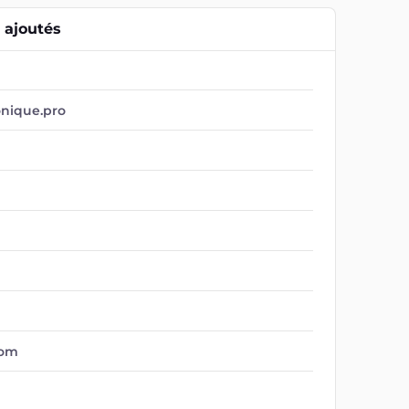
ajoutés
onique.pro
com