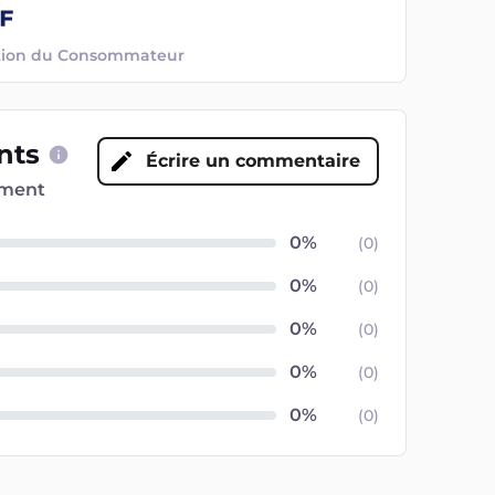
ection du Consommateur
ents
Écrire un commentaire
oment
(
0
)
(
0
)
(
0
)
(
0
)
(
0
)