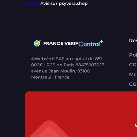
Verifier
Avis sur psyvera.shop
Re
Pol
©WebVerif SAS au capital de 851
CG
000€ • RCS de Paris 884750035 17
avenue Jean Moulin, 93100
Me
Montreuil, France
CG
CG
Contact support utilisateurs
support@franc