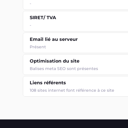
-
SIRET/ TVA
-
Email lié au serveur
Présent
Optimisation du site
Balises meta SEO sont présentes
Liens référents
108 sites internet font référence à ce site