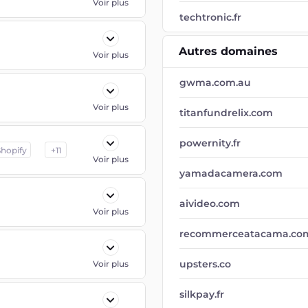
Voir plus
techtronic.fr
Autres domaines
Voir plus
gwma.com.au
Voir plus
titanfundrelix.com
powernity.fr
Shopify
+
11
Voir plus
yamadacamera.com
aivideo.com
Voir plus
recommerceatacama.co
upsters.co
Voir plus
silkpay.fr