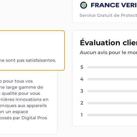
Service Gratuit de Prot
Évaluation
cli
Aucun avis pour le m
 sont pas satisfaisantes.
5
4
p pour tous vos
 une large gamme de
3
 qualité pour vous
ernières innovations en
2
oniques aux appareils
son un espace
1
posés par Digital Pros