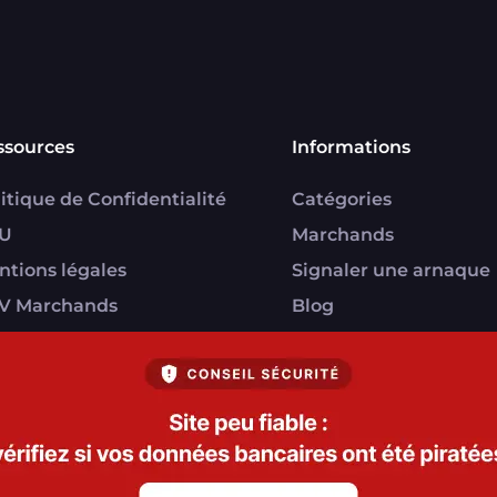
ssources
Informations
itique de Confidentialité
Catégories
U
Marchands
ntions légales
Signaler une arnaque
V Marchands
Blog
U FranceVerif+
everif.fr