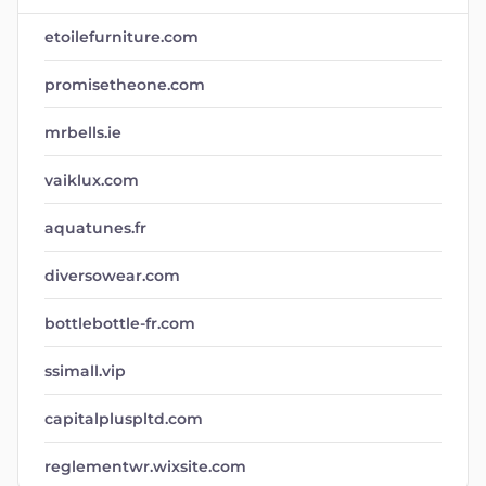
etoilefurniture.com
promisetheone.com
mrbells.ie
vaiklux.com
aquatunes.fr
diversowear.com
bottlebottle-fr.com
ssimall.vip
capitalpluspltd.com
reglementwr.wixsite.com