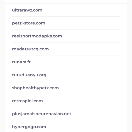
ultrarawz.com
petzl-store.com
reelshortmodapks.com
madatsutcg.com
runara.fr
tutuduanyu.org
shophealthypetz.com
retrospiel.com
plusjamaispeurenavion.net
hypergogo.com