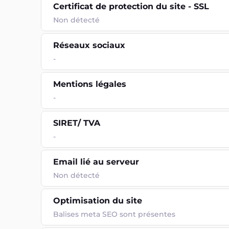
Certificat de protection du site - SSL
Non détecté
Réseaux sociaux
-
Mentions légales
-
SIRET/ TVA
-
Email lié au serveur
Non détecté
Optimisation du site
Balises meta SEO sont présentes