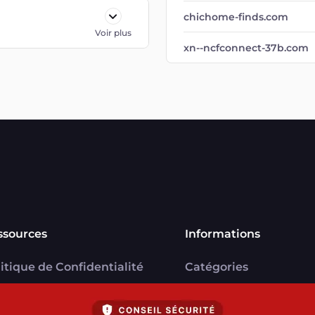
chichome-finds.com
Voir plus
xn--ncfconnect-37b.com
ssources
Informations
itique de Confidentialité
Catégories
U
Marchands
ntions légales
Signaler une arnaque