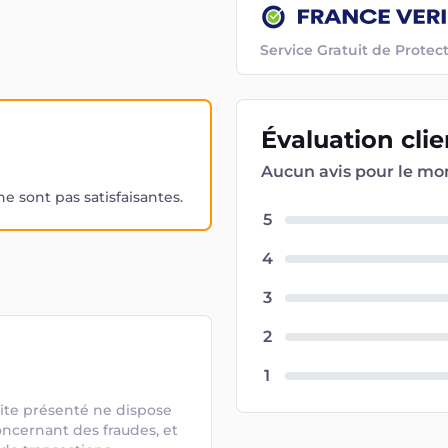
Service Gratuit de Prot
Évaluation
cli
Aucun avis pour le m
 sont pas satisfaisantes.
5
4
3
2
1
ite présenté ne dispose 
ncernant des fraudes, et 