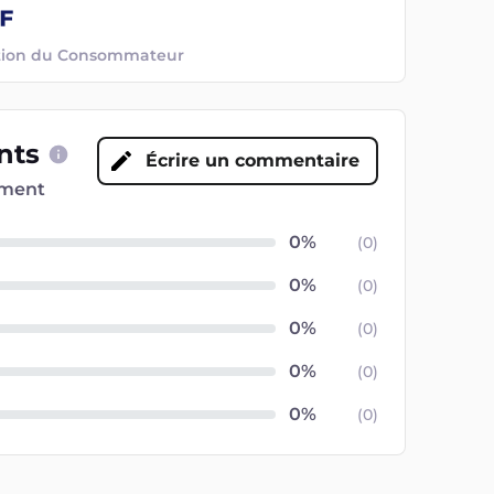
ection du Consommateur
ents
Écrire un commentaire
oment
(
0
)
(
0
)
(
0
)
(
0
)
(
0
)