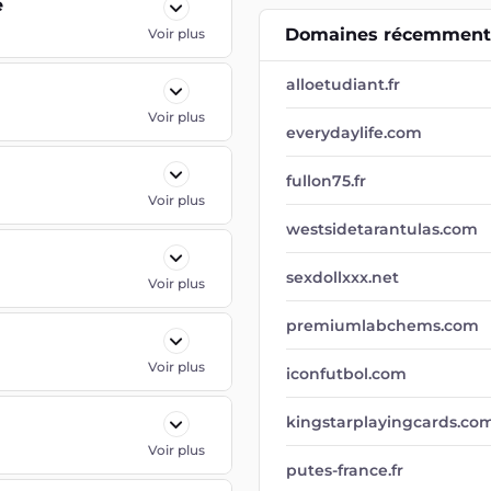
e
Domaines récemment 
Voir plus
alloetudiant.fr
Voir plus
everydaylife.com
fullon75.fr
Voir plus
westsidetarantulas.com
sexdollxxx.net
Voir plus
premiumlabchems.com
Voir plus
iconfutbol.com
kingstarplayingcards.co
Voir plus
putes-france.fr