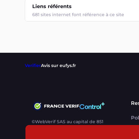
Liens référents
681 sites internet font référence à ce site
Verifier
Avis sur eufys.fr
Re
Pol
©WebVerif SAS au capital de 851
CG
000€ • RCS de Paris 884750035 17
avenue Jean Moulin, 93100
Me