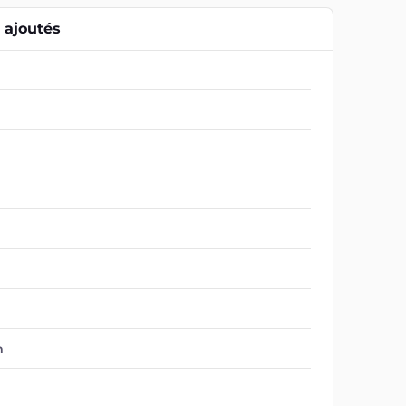
ajoutés
m