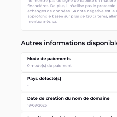
ne montre pas de signe de fiabilité en matière 
financières. De plus, il n'utilise pas le protocol
échanges de données. Sa note négative est le r
approfondie basée sur plus de 120 critères, alla
mentionnés ici.
Autres informations disponibl
Mode de paiements
0
mode(s) de paiement
Pays détecté(s)
-
Date de création du nom de domaine
18/08/2025