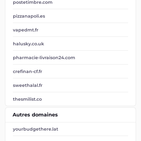
postetimbre.com
pizzanapoli.es
vapedmt.fr
halusky.co.uk
pharmacie-livraison24.com
crefinan-cf.fr
sweethalal.fr
thesmilist.co
Autres domaines
yourbudgethere.lat