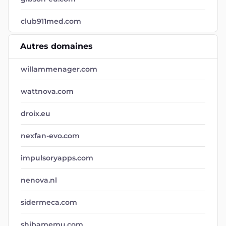
club911med.com
Autres domaines
willammenager.com
wattnova.com
droix.eu
nexfan-evo.com
impulsoryapps.com
nenova.nl
sidermeca.com
shibamemu.com