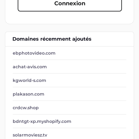
Connexion
Domaines récemment ajoutés
ebphotovideo.com
achat-avis.com
kgworld-s.com
plakason.com
crdcw.shop
bdntgt-xp.myshopify.com
solarmoviesz.tv