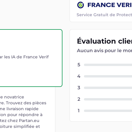
Service Gratuit de Prot
Évaluation
cli
Aucun avis pour le m
r les IA de France Verif
5
4
3
ne novatrice
2
re. Trouvez des pièces
ne livraison rapide
1
tion pour répondre à
tez chez Partan.eu
iture simplifiée et