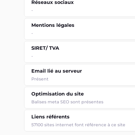
Réseaux sociaux
-
Mentions légales
-
SIRET/ TVA
-
Email lié au serveur
Présent
Optimisation du site
Balises meta SEO sont présentes
Liens référents
57100 sites internet font référence à ce site