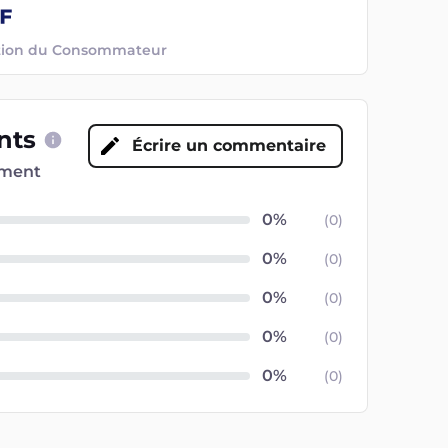
ection du Consommateur
ents
Écrire un commentaire
oment
(
0
)
(
0
)
(
0
)
(
0
)
(
0
)