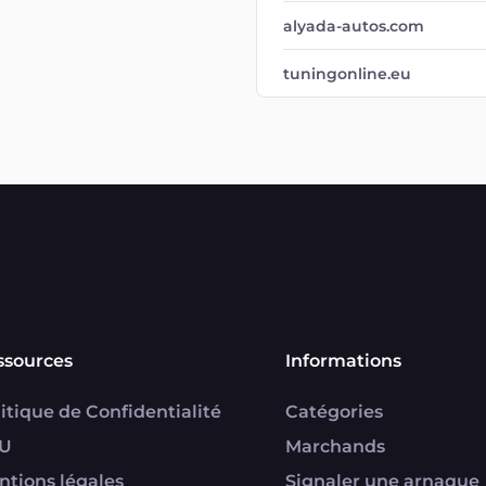
alyada-autos.com
tuningonline.eu
ssources
Informations
itique de Confidentialité
Catégories
U
Marchands
ntions légales
Signaler une arnaque