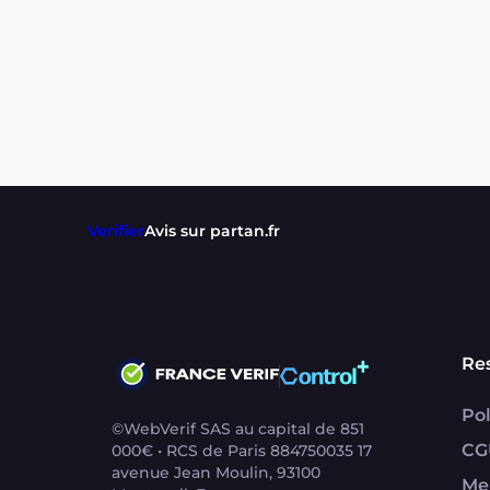
Verifier
Avis sur partan.fr
Re
Pol
©WebVerif SAS au capital de 851
CG
000€ • RCS de Paris 884750035 17
avenue Jean Moulin, 93100
Me