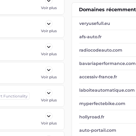
Voir plus
Domaines récemment 
veryusefull.eu
Voir plus
afs-auto.fr
radiocodeauto.com
Voir plus
bavariaperformance.com
accessiv-france.fr
Voir plus
laboiteautomatique.com
rt Functionality
Voir plus
myperfectebike.com
hollyroad.fr
Voir plus
auto-portail.com