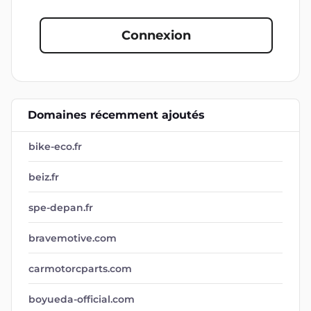
Connexion
Domaines récemment ajoutés
bike-eco.fr
beiz.fr
spe-depan.fr
bravemotive.com
carmotorcparts.com
boyueda-official.com