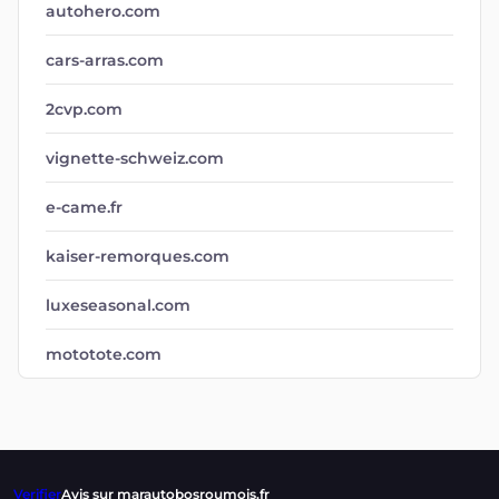
autohero.com
cars-arras.com
2cvp.com
vignette-schweiz.com
e-came.fr
kaiser-remorques.com
luxeseasonal.com
mototote.com
Verifier
Avis sur marautobosroumois.fr