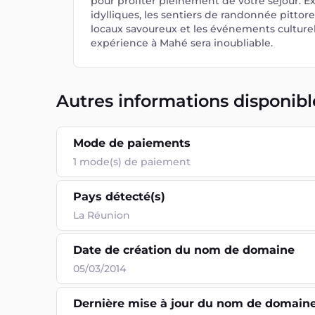
pour profiter pleinement de votre séjour. Ex
idylliques, les sentiers de randonnée pittore
locaux savoureux et les événements culturel
expérience à Mahé sera inoubliable.
Autres informations disponibl
Mode de paiements
1
mode(s) de paiement
Pays détecté(s)
La Réunion
Date de création du nom de domaine
05/03/2014
Dernière mise à jour du nom de domain