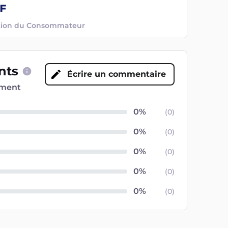
ection du Consommateur
ents
Écrire un commentaire
oment
(
0
)
(
0
)
(
0
)
(
0
)
(
0
)