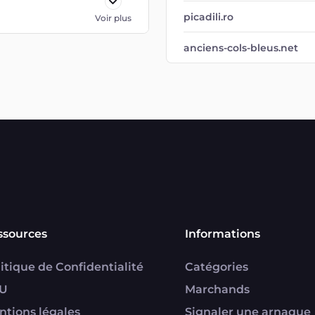
picadili.ro
Voir plus
anciens-cols-bleus.net
ssources
Informations
itique de Confidentialité
Catégories
U
Marchands
ntions légales
Signaler une arnaque