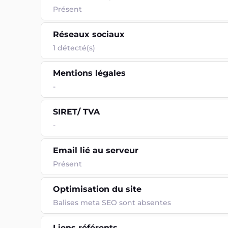
Présent
Réseaux sociaux
1 détecté(s)
Mentions légales
-
SIRET/ TVA
-
Email lié au serveur
Présent
Optimisation du site
Balises meta SEO sont absentes
Liens référents