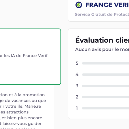
Service Gratuit de Prot
Évaluation
cli
Aucun avis pour le m
r les IA de France Verif
5
4
3
tion et à la promotion
2
age de vacances ou que
r votre île, Mahe.re
1
les attractions
, et bien plus encore.
 laissez-vous guider