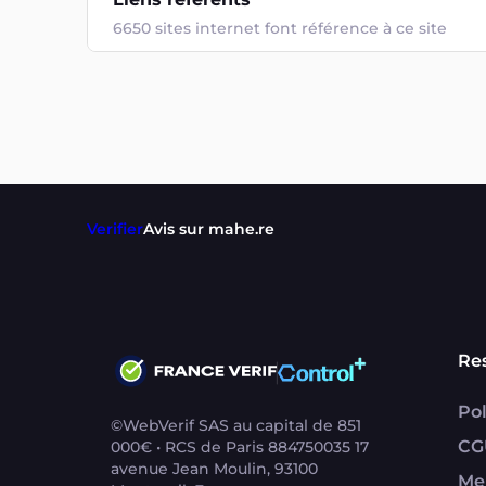
6650 sites internet font référence à ce site
Verifier
Avis sur mahe.re
Re
Pol
©WebVerif SAS au capital de 851
CG
000€ • RCS de Paris 884750035 17
avenue Jean Moulin, 93100
Me