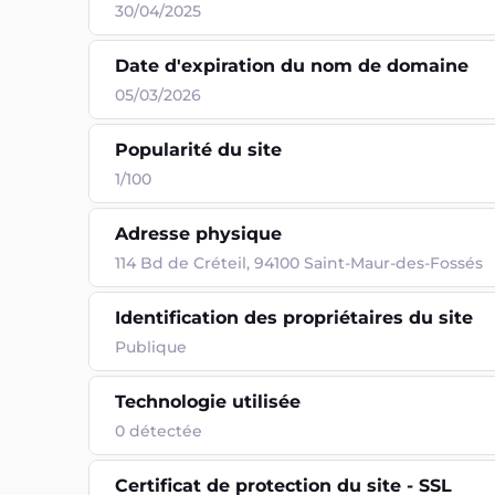
30/04/2025
Date d'expiration du nom de domaine
05/03/2026
Popularité du site
1/100
Adresse physique
114 Bd de Créteil, 94100 Saint-Maur-des-Fossés
Identification des propriétaires du site
Publique
Technologie utilisée
0
détectée
Certificat de protection du site - SSL