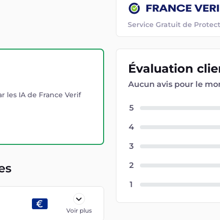
Service Gratuit de Prot
Évaluation
cli
Aucun avis pour le m
r les IA de France Verif
5
4
3
2
es
1
Voir plus