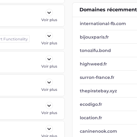
Domaines récemment 
Voir plus
international-fb.com
bijouxparis.fr
rt Functionality
Voir plus
tonozifu.bond
highweed.fr
Voir plus
surron-france.fr
Voir plus
thepiratebay.xyz
ecodigo.fr
Voir plus
location.fr
caninenook.com
Voir plus