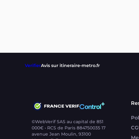
Verifier
Avis sur itineraire-metro.fr
Re
Pol
©WebVerif SAS au capital de 851
CG
000€ • RCS de Paris 884750035 17
avenue Jean Moulin, 93100
Me