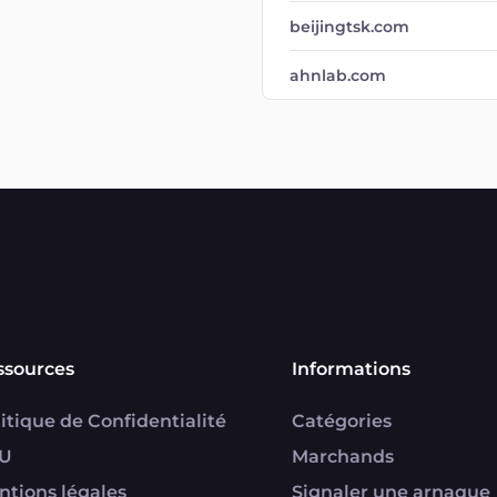
beijingtsk.com
ahnlab.com
ssources
Informations
itique de Confidentialité
Catégories
U
Marchands
ntions légales
Signaler une arnaque