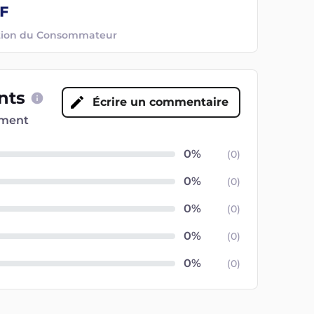
ection du Consommateur
ents
Écrire un commentaire
oment
(
0
)
(
0
)
(
0
)
(
0
)
(
0
)