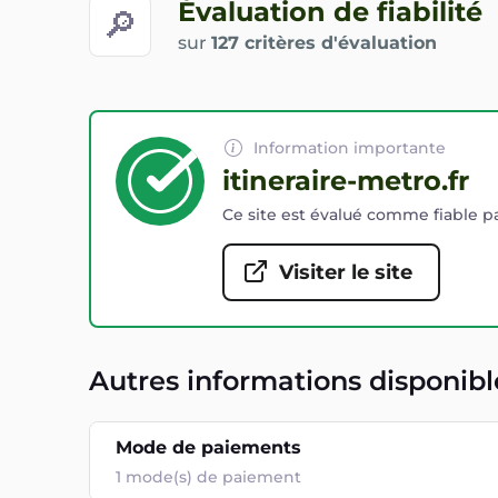
Évaluation de fiabilité
🔎
sur
127 critères d'évaluation
Information importante
itineraire-metro.fr
Ce site est évalué comme fiable pa
Visiter le site
Autres informations disponibl
Mode de paiements
1
mode(s) de paiement