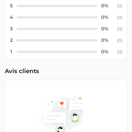
3
(
0
)
2
(
0
)
1
(
0
)
Avis clients
Vous devez être connecté pour
poster un commentaire