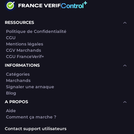
Politique de Confidentialité
CGU
Mentions légales
CGV Marchands
CGU FranceVerif+
INFORMATIONS
Catégories
Marchands
Signaler une arnaque
Blog
A PROPOS
Aide
Comment ça marche ?
Contact support utilisateurs
support@franceverif.fr
©WebVerif SAS au capital de 851 000€ • RCS de Paris 884750035 17
avenue Jean Moulin, 93100 Montreuil, France