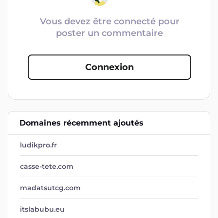
Connexion
Domaines récemment ajoutés
ludikpro.fr
casse-tete.com
madatsutcg.com
itslabubu.eu
voyage-creatif.fr
atelierhome-art.com