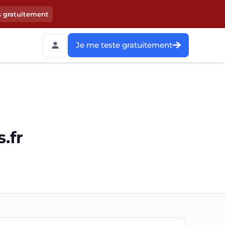
s gratuitement
Je me teste gratuitement
.fr