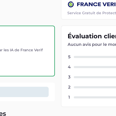
Service Gratuit de Prot
Évaluation
cli
Aucun avis pour le m
r les IA de France Verif
5
4
3
2
1
es