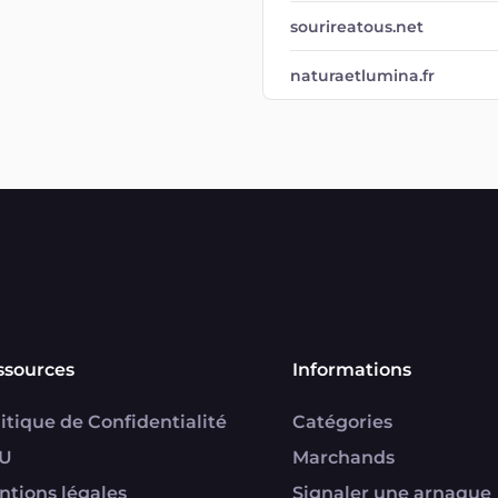
sourireatous.net
naturaetlumina.fr
ssources
Informations
itique de Confidentialité
Catégories
U
Marchands
ntions légales
Signaler une arnaque