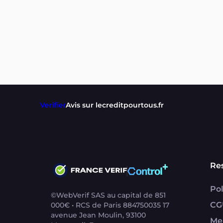
Verifier
Avis sur lecreditpourtous.fr
Re
Pol
©WebVerif SAS au capital de 851
CG
000€ • RCS de Paris 884750035 17
avenue Jean Moulin, 93100
Me