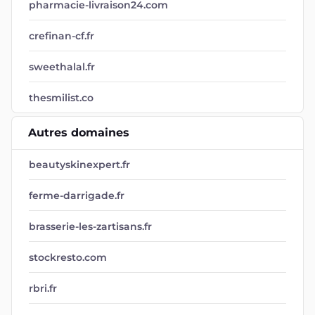
pharmacie-livraison24.com
crefinan-cf.fr
sweethalal.fr
thesmilist.co
Autres domaines
beautyskinexpert.fr
ferme-darrigade.fr
brasserie-les-zartisans.fr
stockresto.com
rbri.fr