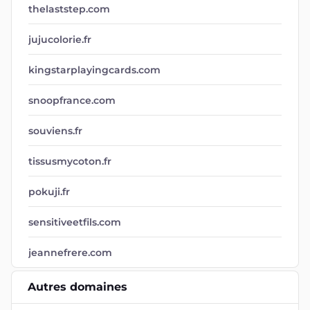
thelaststep.com
jujucolorie.fr
kingstarplayingcards.com
snoopfrance.com
souviens.fr
tissusmycoton.fr
pokuji.fr
sensitiveetfils.com
jeannefrere.com
Autres domaines