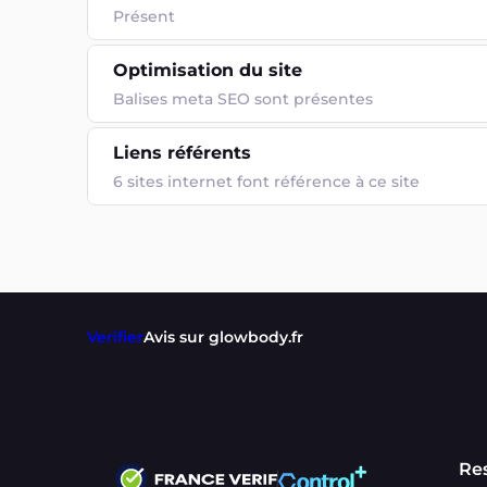
Présent
Optimisation du site
Balises meta SEO sont présentes
Liens référents
6 sites internet font référence à ce site
Verifier
Avis sur glowbody.fr
Re