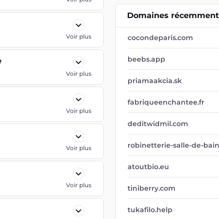
Domaines récemment 
Voir plus
cocondeparis.com
beebs.app
e
Voir plus
priamaakcia.sk
fabriqueenchantee.fr
Voir plus
deditwidmil.com
robinetterie-salle-de-bai
Voir plus
atoutbio.eu
Voir plus
tiniberry.com
tukafilo.help