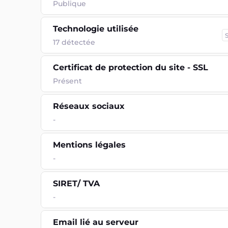
Publique
Technologie utilisée
17
détectée
Certificat de protection du site - SSL
Présent
Réseaux sociaux
-
Mentions légales
-
SIRET/ TVA
-
Email lié au serveur