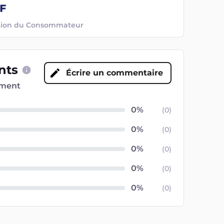
ection du Consommateur
ents
Écrire un commentaire
oment
(
0
)
(
0
)
(
0
)
(
0
)
(
0
)