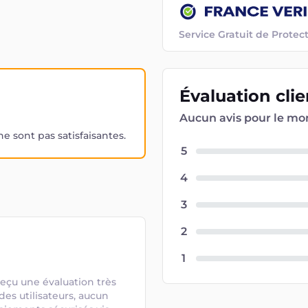
Service Gratuit de Prot
Évaluation
cli
Aucun avis pour le m
 sont pas satisfaisantes.
5
4
3
2
1
eçu une évaluation très 
des utilisateurs, aucun 