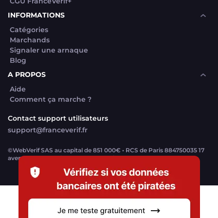
CGU FranceVerif+
INFORMATIONS
Catégories
Marchands
Signaler une arnaque
Blog
A PROPOS
Aide
Comment ça marche ?
Contact support utilisateurs
support@franceverif.fr
©WebVerif SAS au capital de 851 000€ • RCS de Paris 884750035 17
avenue Jean Moulin, 93100 Montreuil, France