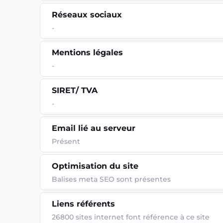
Réseaux sociaux
-
Mentions légales
-
SIRET/ TVA
-
Email lié au serveur
Présent
Optimisation du site
Balises meta SEO sont présentes
Liens référents
26800 sites internet font référence à ce site