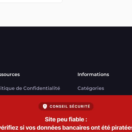
ssources
Informations
itique de Confidentialité
Catégories
U
Marchands
ntions légales
Signaler une arnaque
V Marchands
Blog
U FranceVerif+