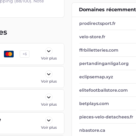
pping (88/100). Note 
Domaines récemment 
prodirectsport.fr
es
velo-store.fr
ffrbilletteries.com
+
6
Voir plus
pertandinganliga1.org
eclipsemap.xyz
Voir plus
elitefootballstore.com
betplays.com
Voir plus
pieces-velo-detachees.fr
e
Voir plus
nbastore.ca