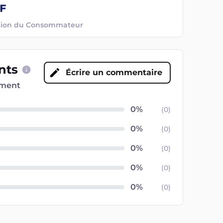
ection du Consommateur
ents
Écrire un commentaire
oment
(
0
)
(
0
)
(
0
)
(
0
)
(
0
)