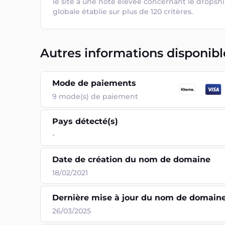
le site a une note élevée concernant le dropshi
globale établie sur plus de 120 critères.
Autres informations disponibl
Mode de paiements
9
mode(s) de paiement
Pays détecté(s)
-
Date de création du nom de domaine
18/02/2021
Dernière mise à jour du nom de domain
26/03/2025