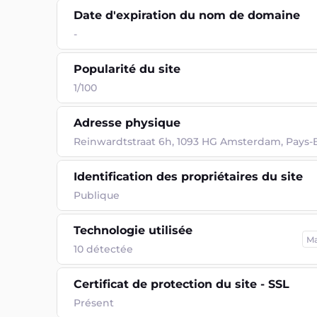
Date d'expiration du nom de domaine
-
Popularité du site
1/100
Adresse physique
Reinwardtstraat 6h, 1093 HG Amsterdam, Pays-
Identification des propriétaires du site
Publique
Technologie utilisée
M
10
détectée
Certificat de protection du site - SSL
Présent