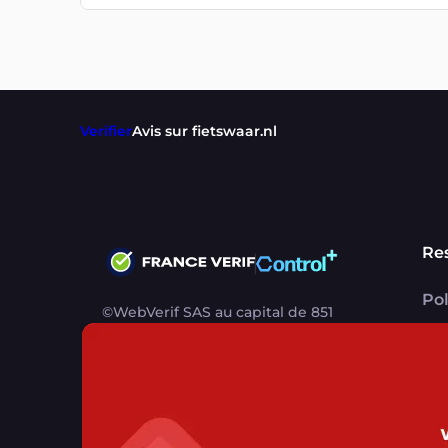
Verifier
Avis sur fietswaar.nl
Re
Pol
©WebVerif SAS au capital de 851
CG
000€ • RCS de Paris 884750035 17
avenue Jean Moulin, 93100
Me
Montreuil, France
CG
CG