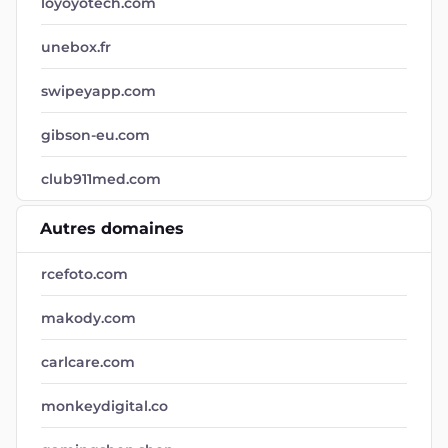
loyoyotech.com
unebox.fr
swipeyapp.com
gibson-eu.com
club911med.com
Autres domaines
rcefoto.com
makody.com
carlcare.com
monkeydigital.co