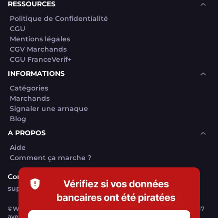
RESSOURCES
Politique de Confidentialité
CGU
Mentions légales
CGV Marchands
CGU FranceVerif+
INFORMATIONS
Catégories
Marchands
Signaler une arnaque
Blog
A PROPOS
Aide
Comment ça marche ?
Contact support utilisateurs
support@franceverif.fr
©WebVerif SAS au capital de 851 000€ • RCS de Paris 884750035 17
avenue Jean Moulin, 93100 Montreuil, France