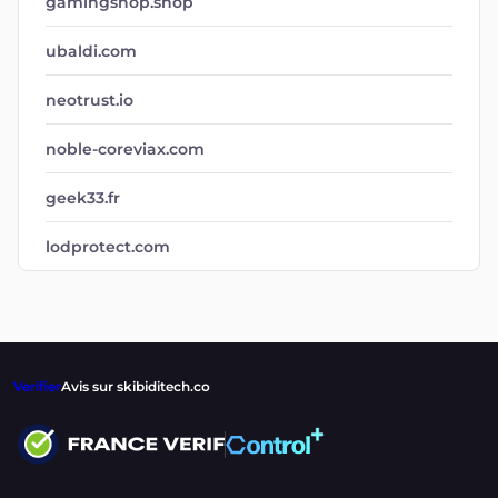
gamingshop.shop
ubaldi.com
neotrust.io
noble-coreviax.com
geek33.fr
lodprotect.com
Verifier
Avis sur skibiditech.co