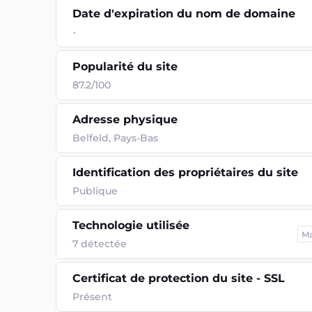
Date d'expiration du nom de domaine
-
Popularité du site
87.2/100
Adresse physique
Belfeld, Pays-Bas
Identification des propriétaires du site
Publique
Technologie utilisée
M
7
détectée
Certificat de protection du site - SSL
Présent