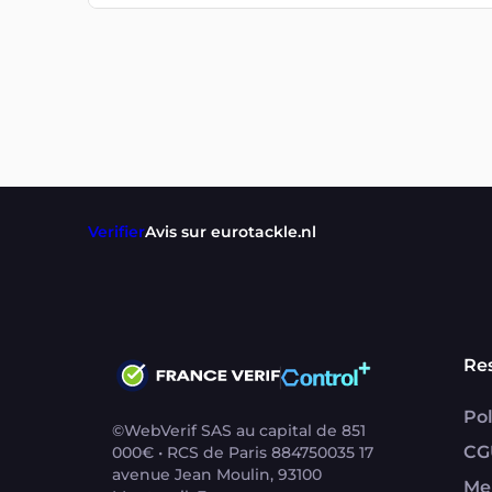
Verifier
Avis sur eurotackle.nl
Re
Pol
©WebVerif SAS au capital de 851
CG
000€ • RCS de Paris 884750035 17
avenue Jean Moulin, 93100
Me