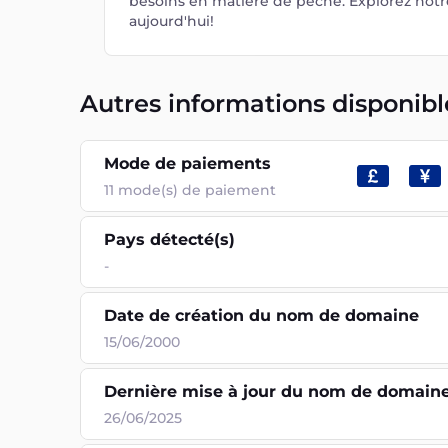
besoins en matière de pêche. Explorez notr
aujourd'hui!
Autres informations disponibl
Mode de paiements
11
mode(s) de paiement
Pays détecté(s)
-
Date de création du nom de domaine
15/06/2000
Dernière mise à jour du nom de domain
26/06/2025