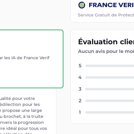
Service Gratuit de Prot
Évaluation
cli
Aucun avis pour le m
r les IA de France Verif
5
4
3
alité pour votre
2
édilection pour les
e propose une large
1
 brochet, à la truite
nvers la progression
ire idéal pour tous vos