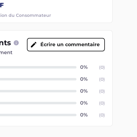
ection du Consommateur
ents
Écrire un commentaire
oment
(
0
)
(
0
)
(
0
)
(
0
)
(
0
)