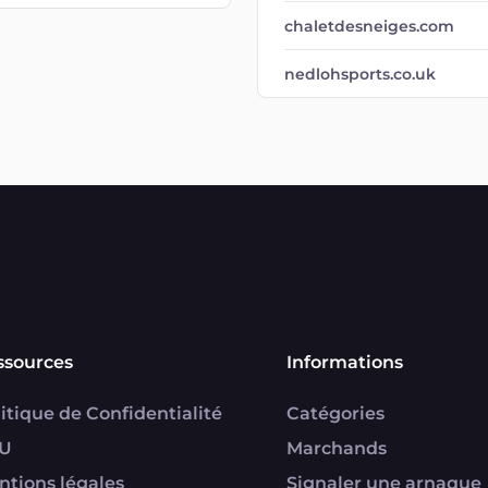
chaletdesneiges.com
nedlohsports.co.uk
ssources
Informations
itique de Confidentialité
Catégories
U
Marchands
ntions légales
Signaler une arnaque