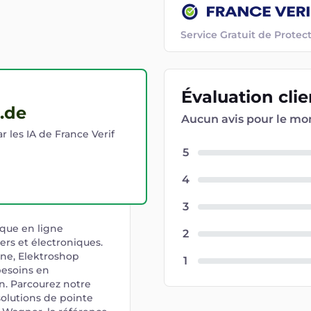
Service Gratuit de Prot
Évaluation
cli
.de
Aucun avis pour le m
r les IA de France Verif
5
4
3
que en ligne
2
ers et électroniques.
ne, Elektroshop
1
besoins en
n. Parcourez notre
solutions de pointe