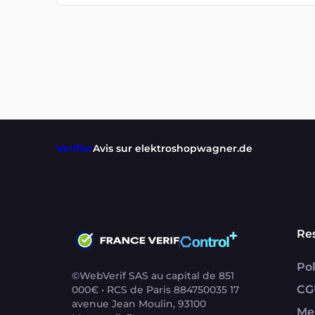
Verifier
Avis sur elektroshopwagner.de
Re
Pol
©WebVerif SAS au capital de 851
CG
000€ • RCS de Paris 884750035 17
avenue Jean Moulin, 93100
Me