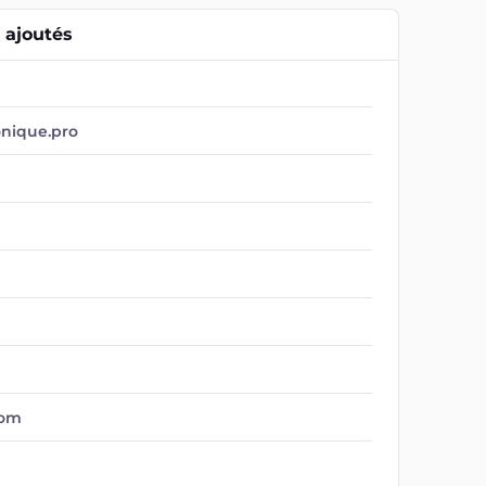
ajoutés
onique.pro
com