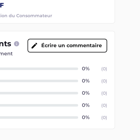
ection du Consommateur
ents
Écrire un commentaire
oment
(
0
)
(
0
)
(
0
)
(
0
)
(
0
)