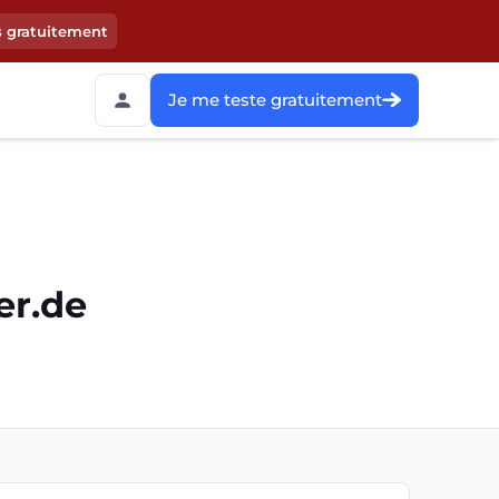
s gratuitement
Je me teste gratuitement
er.de