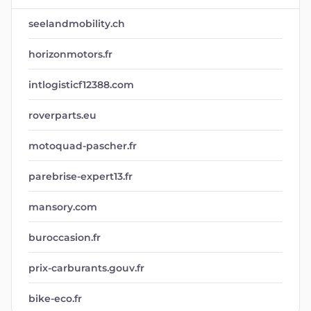
seelandmobility.ch
horizonmotors.fr
intlogisticf12388.com
roverparts.eu
motoquad-pascher.fr
parebrise-expert13.fr
mansory.com
buroccasion.fr
prix-carburants.gouv.fr
bike-eco.fr