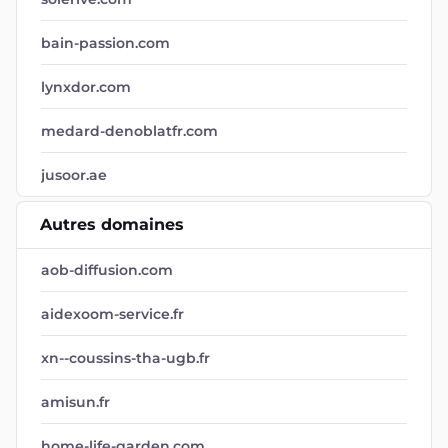
bain-passion.com
lynxdor.com
medard-denoblatfr.com
jusoor.ae
Autres domaines
aob-diffusion.com
aidexoom-service.fr
xn--coussins-tha-ugb.fr
amisun.fr
home-life-garden.com