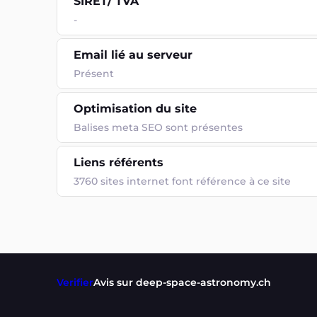
SIRET/ TVA
-
Email lié au serveur
Présent
Optimisation du site
Balises meta SEO sont présentes
Liens référents
3760 sites internet font référence à ce site
Verifier
Avis sur deep-space-astronomy.ch