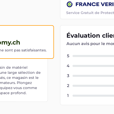
Service Gratuit de Prot
Évaluation
cli
omy.ch
Aucun avis pour le m
 sont pas satisfaisantes.
5
4
in de matériel
une large sélection de
3
sés, ce magasin est le
amateurs. Plongez
2
t équipez-vous comme
espace profond.
1