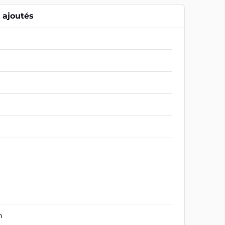
ajoutés
m