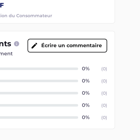
ection du Consommateur
ents
Écrire un commentaire
oment
(
0
)
(
0
)
(
0
)
(
0
)
(
0
)