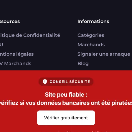
ssources
Informations
itique de Confidentialité
Catégories
U
Marchands
ntions légales
Signaler une arnaque
V Marchands
Blog
U FranceVerif+
everif.fr