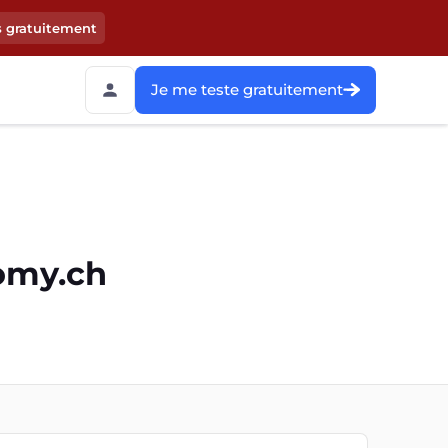
s gratuitement
Je me teste gratuitement
omy.ch