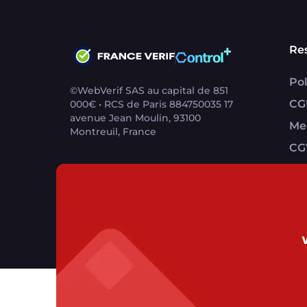
Re
Pol
©WebVerif SAS au capital de 851
CG
000€ • RCS de Paris 884750035 17
avenue Jean Moulin, 93100
Me
Montreuil, France
CG
CG
Contact support utilisateurs
support@franc