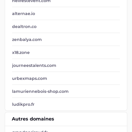
hellfestevent.com
alternae.io
dealtron.co
zenbalya.com
x18.zone
journeestalents.com
urbexmaps.com
lamuriennebois-shop.com
ludikpro.fr
Autres domaines