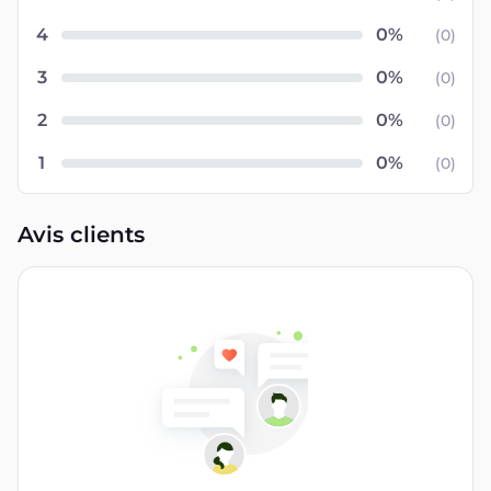
4
(
0
)
3
(
0
)
2
(
0
)
1
(
0
)
Avis clients