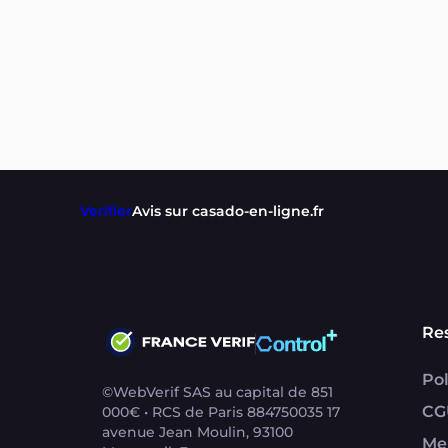
Verifier
Avis sur casado-en-ligne.fr
Re
Pol
©WebVerif SAS au capital de 851
CG
000€ • RCS de Paris 884750035 17
avenue Jean Moulin, 93100
Me