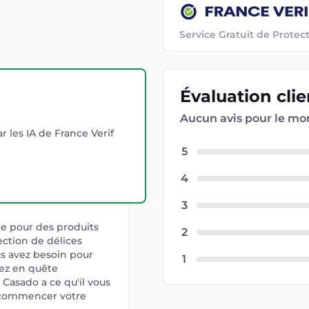
Service Gratuit de Prot
Évaluation
cli
Aucun avis pour le m
r les IA de France Verif
5
4
3
ne pour des produits
2
ection de délices
s avez besoin pour
1
yez en quête
 Casado a ce qu'il vous
 commencer votre