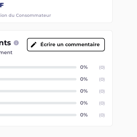
ection du Consommateur
ents
Écrire un commentaire
oment
(
0
)
(
0
)
(
0
)
(
0
)
(
0
)