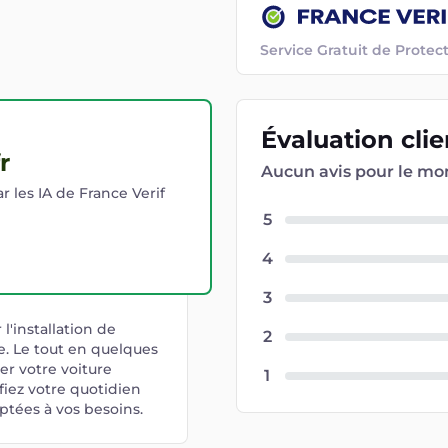
Service Gratuit de Prot
Évaluation
cli
r
Aucun avis pour le m
r les IA de France Verif
5
4
3
'installation de
2
e. Le tout en quelques
ger votre voiture
1
fiez votre quotidien
tées à vos besoins.