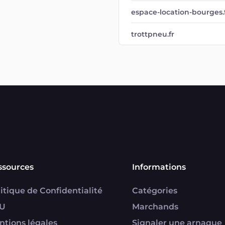
espace-location-bourges.
trottpneu.fr
ssources
Informations
itique de Confidentialité
Catégories
U
Marchands
ntions légales
Signaler une arnaque