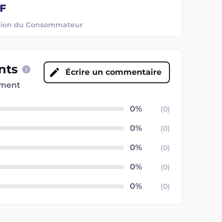
ection du Consommateur
ents
Écrire un commentaire
oment
(
0
)
(
0
)
(
0
)
(
0
)
(
0
)