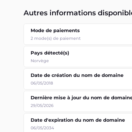
Autres informations disponibl
Mode de paiements
2
mode(s) de paiement
Pays détecté(s)
Norvège
Date de création du nom de domaine
06/05/2018
Dernière mise à jour du nom de domain
29/05/2026
Date d'expiration du nom de domaine
06/05/2034