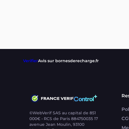
Verifier
Avis sur bornesderecharge.fr
Re
Pol
©WebVerif SAS au capital de 851
CG
000€ • RCS de Paris 884750035 17
avenue Jean Moulin, 93100
Me