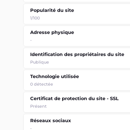
Popularité du site
1/100
Adresse physique
-
Identification des propriétaires du site
Publique
Technologie utilisée
0
détectée
Certificat de protection du site - SSL
Présent
Réseaux sociaux
-