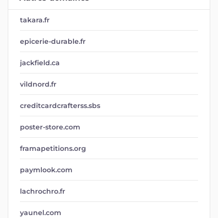
takara.fr
epicerie-durable.fr
jackfield.ca
vildnord.fr
creditcardcrafterss.sbs
poster-store.com
framapetitions.org
paymlook.com
lachrochro.fr
yaunel.com