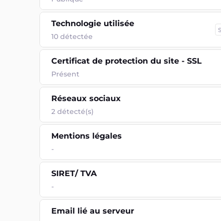
Technologie utilisée
10
détectée
Certificat de protection du site - SSL
Présent
Réseaux sociaux
2 détecté(s)
Mentions légales
-
SIRET/ TVA
-
Email lié au serveur