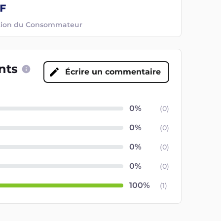
ection du Consommateur
ents
Écrire un commentaire
(
0
)
(
0
)
(
0
)
(
0
)
(
1
)