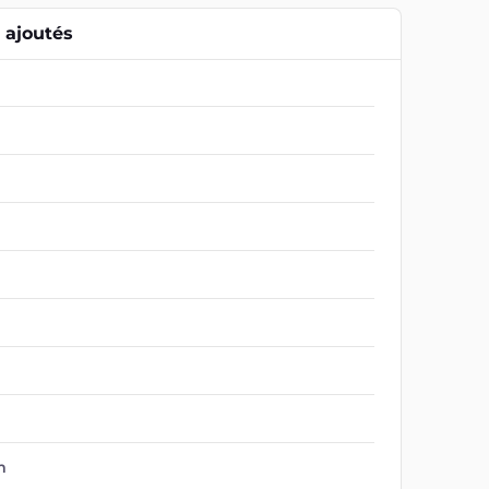
ajoutés
m