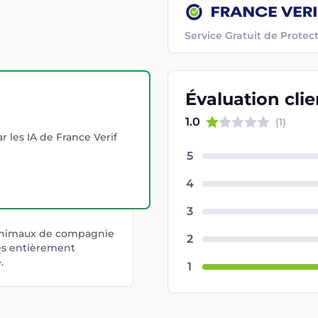
Service Gratuit de Prot
Évaluation
cli
1.0
(
1
)
r les IA de France Verif
5
4
3
 animaux de compagnie
2
es entièrement
.
1