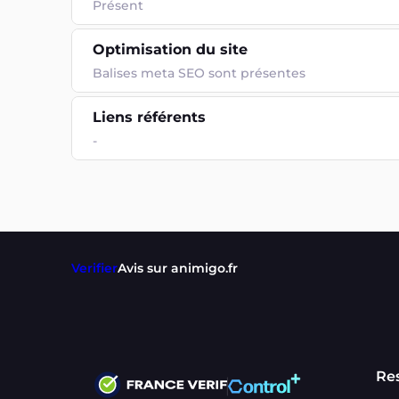
Présent
Optimisation du site
Balises meta SEO sont présentes
Liens référents
-
Verifier
Avis sur animigo.fr
Re