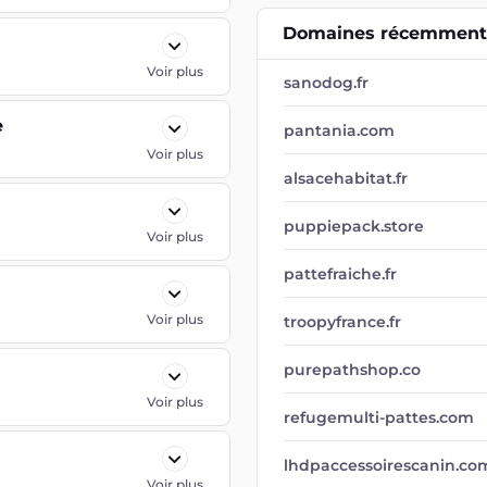
Domaines récemment 
Voir plus
sanodog.fr
e
pantania.com
Voir plus
alsacehabitat.fr
puppiepack.store
Voir plus
pattefraiche.fr
Voir plus
troopyfrance.fr
purepathshop.co
Voir plus
refugemulti-pattes.com
lhdpaccessoirescanin.co
Voir plus