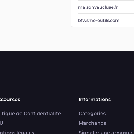
maisonvaucluse.fr
bfwsmo-outils.com
ssources
Informations
itique de Confidentialité
Catégories
U
Marchands
ntions légales
Signaler une arnaque