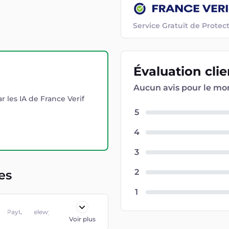
Service Gratuit de Prot
Évaluation
cli
Aucun avis pour le m
r les IA de France Verif
5
4
3
2
es
1
PayU
Przelewy24
Voir plus