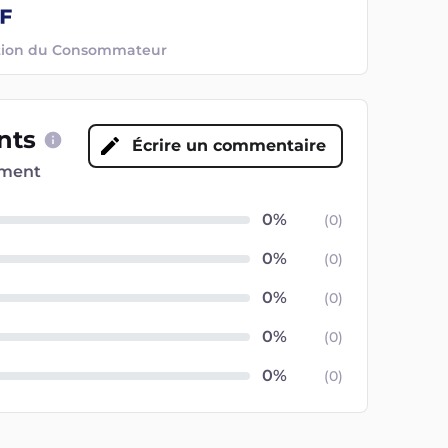
ection du Consommateur
ents
Écrire un commentaire
oment
(
0
)
(
0
)
(
0
)
(
0
)
(
0
)