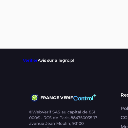
Verifier
Avis sur allegro.pl
Re
Pol
©WebVerif SAS au capital de 851
CG
000€ • RCS de Paris 884750035 17
avenue Jean Moulin, 93100
Me