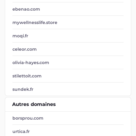
ebenao.com
mywellnesslife.store
moqi.fr
celeor.com
olivia-hayes.com
stilettoit.com
sundek.fr
Autres domaines
borsprou.com
urtica.fr