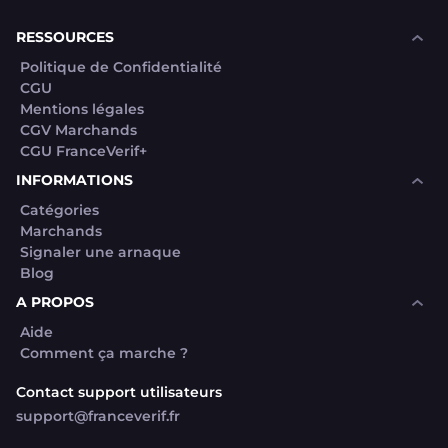
souhaite voir avec vous si elles sont avérées car
elles sont bloquées en attente. C'est un leurre.
RESSOURCES
Politique de Confidentialité
CGU
Mentions légales
CGV Marchands
CGU FranceVerif+
INFORMATIONS
Catégories
Marchands
Signaler une arnaque
Blog
A PROPOS
Aide
Comment ça marche ?
Contact support utilisateurs
support@franceverif.fr