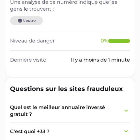
Une analyse de ce numéro indique que les
gens le trouvent :
Neutre
Niveau de danger
0
%
Dernière visite
Il y a moins de 1 minute
Questions sur les sites frauduleux
Quel est le meilleur annuaire inversé
gratuit ?
France Verif inclut une fonctionnalité de
recherche de numéro inversée qui est efficace
C'est quoi +33 ?
et gratuite pour identifier les appelants
L'indicatif +33 est le code téléphonique